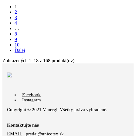
1
2
3
4
…
8
9
10
Ďalej
Zobrazených 1–18 z 168 produkt(ov)
Facebook
Instagram
Copyright © 2021 Venergi. Všetky práva vyhradené.
Kontaktujte nás
EMAIL :
predaj@unicotex.sk