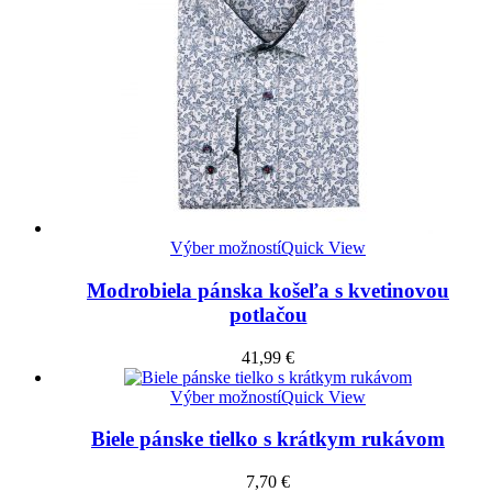
Výber možností
Quick View
Modrobiela pánska košeľa s kvetinovou
potlačou
41,99
€
Výber možností
Quick View
Biele pánske tielko s krátkym rukávom
7,70
€