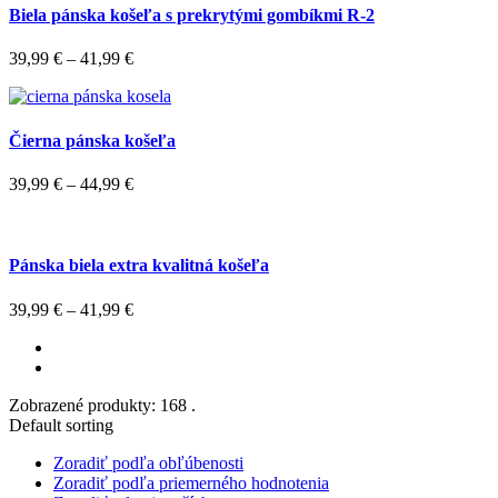
Biela pánska košeľa s prekrytými gombíkmi R-2
39,99
€
–
41,99
€
Čierna pánska košeľa
39,99
€
–
44,99
€
Pánska biela extra kvalitná košeľa
39,99
€
–
41,99
€
Zobrazené produkty: 168 .
Default sorting
Zoradiť podľa obľúbenosti
Zoradiť podľa priemerného hodnotenia