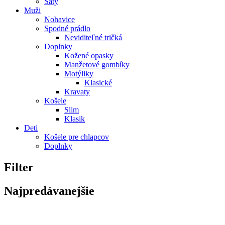
Šaty
Muži
Nohavice
Spodné prádlo
Neviditeľné tričká
Doplnky
Kožené opasky
Manžetové gombíky
Motýliky
Klasické
Kravaty
Košele
Slim
Klasik
Deti
Košele pre chlapcov
Doplnky
Filter
Najpredávanejšie