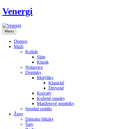
Venergi
Menu
Domov
Muži
Košele
Slim
Klasik
Nohavice
Doplnky
Motýliky
Klasické
Drevené
Kravaty
Kožené opasky
Manžetové gombíky
Spodné prádlo
Ženy
Dámske blúzky
Šaty