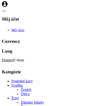
Môj účet
Môj účet
Currency
Lang
Domov
E-shop
Kategórie
Posledné kusy
Svadba
Ženích
Dieťa
Ženy
Dámske blúzky