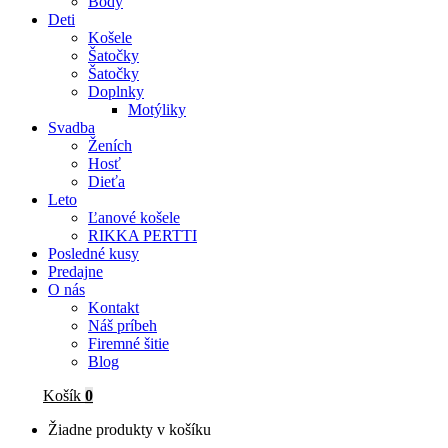
Body
Deti
Košele
Šatočky
Šatočky
Doplnky
Motýliky
Svadba
Ženích
Hosť
Dieťa
Leto
Ľanové košele
RIKKA PERTTI
Posledné kusy
Predajne
O nás
Kontakt
Náš príbeh
Firemné šitie
Blog
Košík
0
Žiadne produkty v košíku