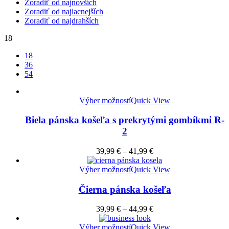
Zoradiť od najnovších
Zoradiť od najlacnejších
Zoradiť od najdrahších
18
18
36
54
Výber možností
Quick View
Biela pánska košeľa s prekrytými gombíkmi R-
2
39,99
€
–
41,99
€
Výber možností
Quick View
Čierna pánska košeľa
39,99
€
–
44,99
€
Výber možností
Quick View