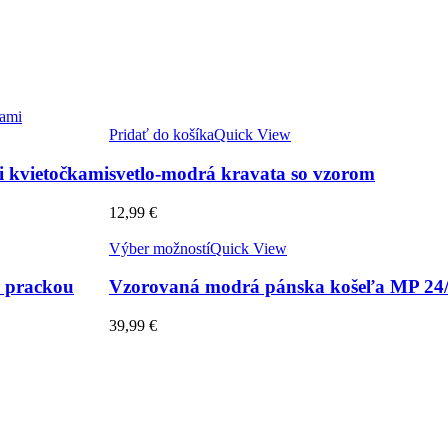
Pridať do košíka
Quick View
i kvietočkami
svetlo-modrá kravata so vzorom
12,99
€
Výber možností
Quick View
 prackou
Vzorovaná modrá pánska košeľa MP 24
39,99
€