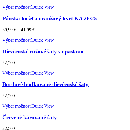
Výber možností
Quick View
Pánska košeľa oranžový kvet KA 26/25
39,99
€
–
41,99
€
Výber možností
Quick View
Dievčenské ružové šaty s opaskom
22,50
€
Výber možností
Quick View
Bordové bodkované dievčenské šaty
22,50
€
Výber možností
Quick View
Červené kárované šaty
22,50
€