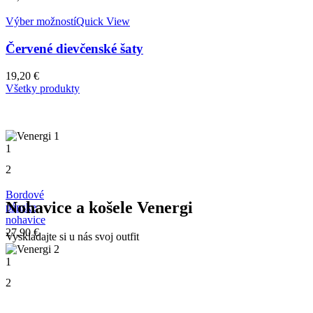
Výber možností
Quick View
Červené dievčenské šaty
19,20
€
Všetky produkty
1
2
Bordové
Nohavice a košele Venergi
pánske
nohavice
27,90
€
Vyskladajte si u nás svoj outfit
1
2