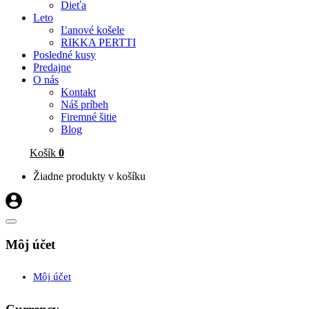
Dieťa
Leto
Ľanové košele
RIKKA PERTTI
Posledné kusy
Predajne
O nás
Kontakt
Náš príbeh
Firemné šitie
Blog
Košík
0
Žiadne produkty v košíku
Môj účet
Môj účet