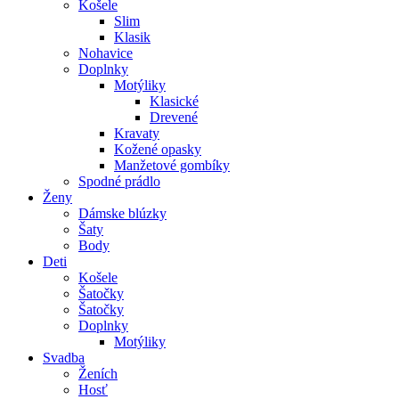
Košele
Slim
Klasik
Nohavice
Doplnky
Motýliky
Klasické
Drevené
Kravaty
Kožené opasky
Manžetové gombíky
Spodné prádlo
Ženy
Dámske blúzky
Šaty
Body
Deti
Košele
Šatočky
Šatočky
Doplnky
Motýliky
Svadba
Ženích
Hosť