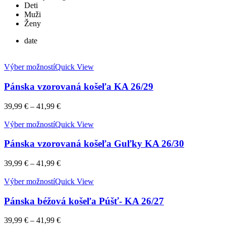
Deti
Muži
Ženy
date
Výber možností
Quick View
Pánska vzorovaná košeľa KA 26/29
39,99
€
–
41,99
€
Výber možností
Quick View
Pánska vzorovaná košeľa Guľky KA 26/30
39,99
€
–
41,99
€
Výber možností
Quick View
Pánska béžová košeľa Púšť- KA 26/27
39,99
€
–
41,99
€