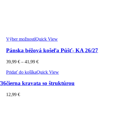
Výber možností
Quick View
Pánska béžová košeľa Púšť- KA 26/27
39,99
€
–
41,99
€
Pridať do košíka
Quick View
/36
čierna kravata so štruktúrou
12,99
€