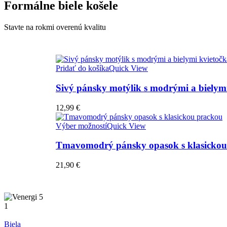
Formálne biele košele
Stavte na rokmi overenú kvalitu
Pridať do košíka
Quick View
Sivý pánsky motýlik s modrými a bielym
12,99
€
Výber možností
Quick View
Tmavomodrý pánsky opasok s klasickou
21,90
€
1
Biela