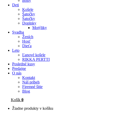
Body
Deti
Košele
Šatočky
Šatočky
Doplnky
Motýliky
Svadba
Ženích
Hosť
Dieťa
Leto
Ľanové košele
RIKKA PERTTI
Posledné kusy
Predajne
O nás
Kontakt
Náš príbeh
Firemné šitie
Blog
Košík
0
Žiadne produkty v košíku