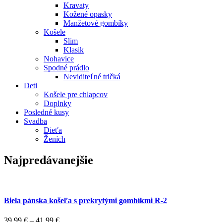
Kravaty
Kožené opasky
Manžetové gombíky
Košele
Slim
Klasik
Nohavice
Spodné prádlo
Neviditeľné tričká
Deti
Košele pre chlapcov
Doplnky
Posledné kusy
Svadba
Dieťa
Ženích
Najpredávanejšie
Biela pánska košeľa s prekrytými gombíkmi R-2
39,99
€
–
41,99
€