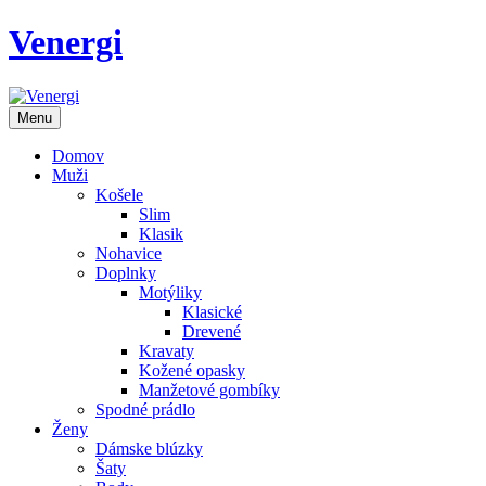
Venergi
Menu
Domov
Muži
Košele
Slim
Klasik
Nohavice
Doplnky
Motýliky
Klasické
Drevené
Kravaty
Kožené opasky
Manžetové gombíky
Spodné prádlo
Ženy
Dámske blúzky
Šaty