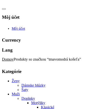
Môj účet
Môj účet
Currency
Lang
Domov
Produkty so značkou “tmavomodrá košeľa”
Kategórie
Ženy
Dámske blúzky
Šaty
Muži
Doplnky
Motýliky
Klasické