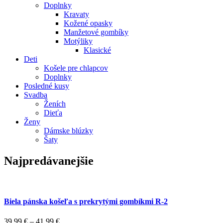
Doplnky
Kravaty
Kožené opasky
Manžetové gombíky
Motýliky
Klasické
Deti
Košele pre chlapcov
Doplnky
Posledné kusy
Svadba
Ženích
Dieťa
Ženy
Dámske blúzky
Šaty
Najpredávanejšie
Biela pánska košeľa s prekrytými gombíkmi R-2
39,99
€
–
41,99
€