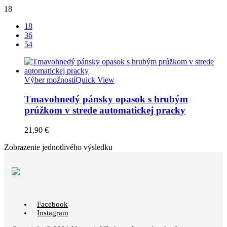
18
18
36
54
Výber možností
Quick View
Tmavohnedý pánsky opasok s hrubým
prúžkom v strede automatickej pracky
21,90
€
Zobrazenie jednotlivého výsledku
Facebook
Instagram