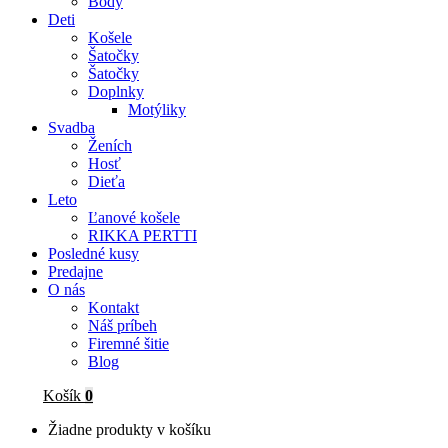
Body
Deti
Košele
Šatočky
Šatočky
Doplnky
Motýliky
Svadba
Ženích
Hosť
Dieťa
Leto
Ľanové košele
RIKKA PERTTI
Posledné kusy
Predajne
O nás
Kontakt
Náš príbeh
Firemné šitie
Blog
Košík
0
Žiadne produkty v košíku