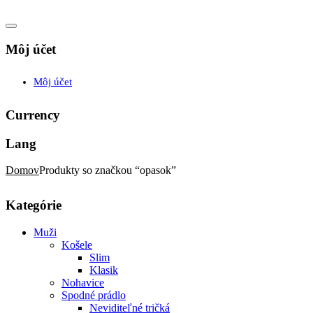
Môj účet
Môj účet
Currency
Lang
Domov
Produkty so značkou “opasok”
Kategórie
Muži
Košele
Slim
Klasik
Nohavice
Spodné prádlo
Neviditeľné tričká