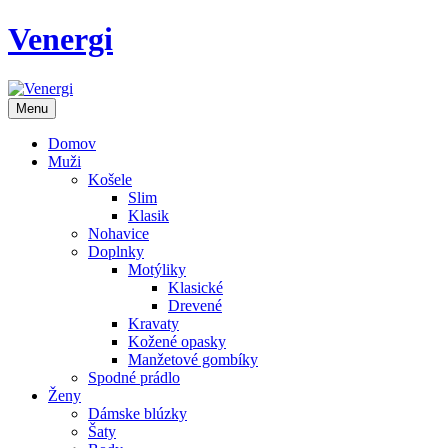
Venergi
Menu
Domov
Muži
Košele
Slim
Klasik
Nohavice
Doplnky
Motýliky
Klasické
Drevené
Kravaty
Kožené opasky
Manžetové gombíky
Spodné prádlo
Ženy
Dámske blúzky
Šaty