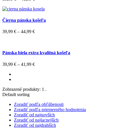
Čierna pánska košeľa
39,99
€
–
44,99
€
Pánska biela extra kvalitná košeľa
39,99
€
–
41,99
€
Zobrazené produkty: 1 .
Default sorting
Zoradiť podľa obľúbenosti
Zoradiť podľa priemerného hodnotenia
Zoradiť od najnovších
Zoradiť od najlacnejších
Zoradiť od najdrahších