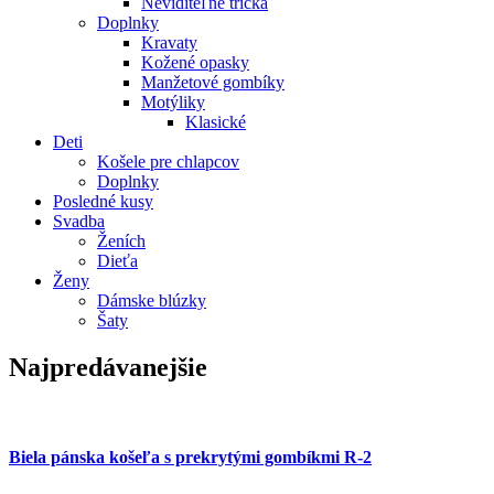
Neviditeľné tričká
Doplnky
Kravaty
Kožené opasky
Manžetové gombíky
Motýliky
Klasické
Deti
Košele pre chlapcov
Doplnky
Posledné kusy
Svadba
Ženích
Dieťa
Ženy
Dámske blúzky
Šaty
Najpredávanejšie
Biela pánska košeľa s prekrytými gombíkmi R-2