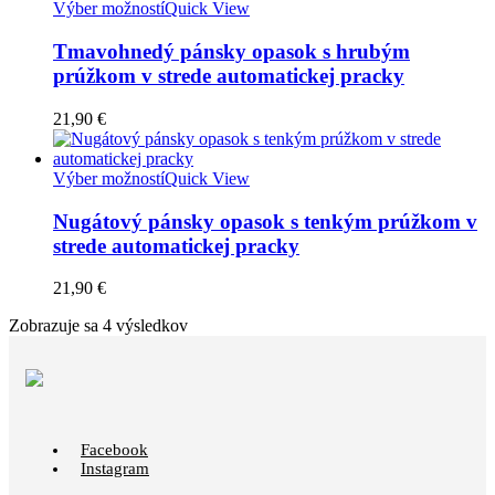
Výber možností
Quick View
Tmavohnedý pánsky opasok s hrubým
prúžkom v strede automatickej pracky
21,90
€
Výber možností
Quick View
Nugátový pánsky opasok s tenkým prúžkom v
strede automatickej pracky
21,90
€
Zobrazuje sa 4 výsledkov
Facebook
Instagram