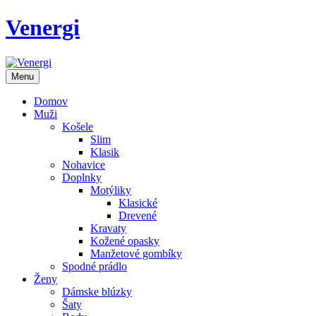
Venergi
Menu
Domov
Muži
Košele
Slim
Klasik
Nohavice
Doplnky
Motýliky
Klasické
Drevené
Kravaty
Kožené opasky
Manžetové gombíky
Spodné prádlo
Ženy
Dámske blúzky
Šaty