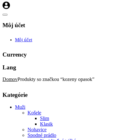
Môj účet
Môj účet
Currency
Lang
Domov
Produkty so značkou “kozeny opasok”
Kategórie
Muži
Košele
Slim
Klasik
Nohavice
Spodné prádlo