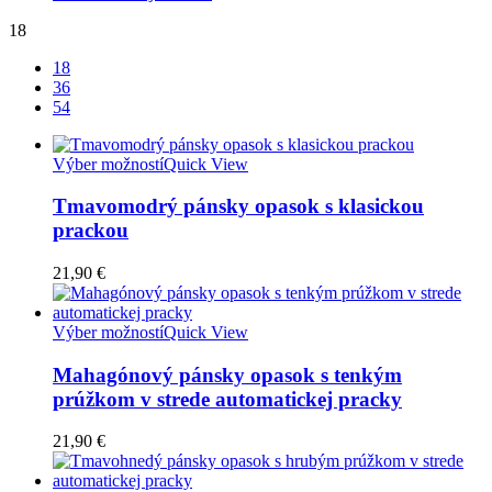
18
18
36
54
Výber možností
Quick View
Tmavomodrý pánsky opasok s klasickou
prackou
21,90
€
Výber možností
Quick View
Mahagónový pánsky opasok s tenkým
prúžkom v strede automatickej pracky
21,90
€