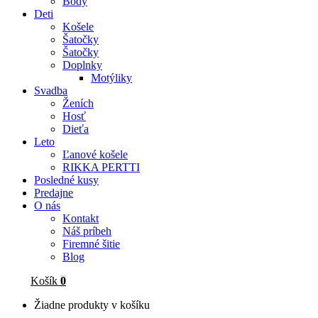
Body
Deti
Košele
Šatočky
Šatočky
Doplnky
Motýliky
Svadba
Ženích
Hosť
Dieťa
Leto
Ľanové košele
RIKKA PERTTI
Posledné kusy
Predajne
O nás
Kontakt
Náš príbeh
Firemné šitie
Blog
Košík
0
Žiadne produkty v košíku