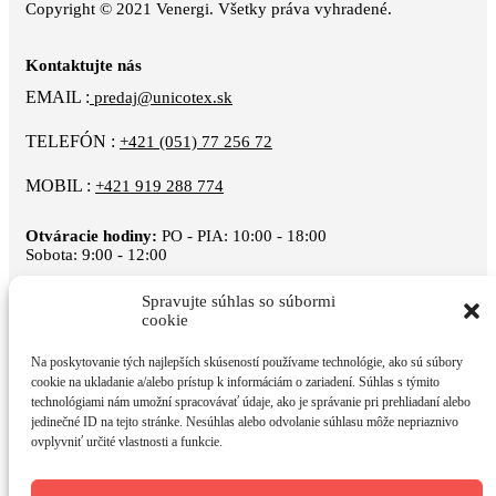
Copyright © 2021 Venergi. Všetky práva vyhradené.
Kontaktujte nás
EMAIL :
predaj@unicotex.sk
TELEFÓN :
+421 (051) 77 256 72
MOBIL :
+421 919 288 774
Otváracie hodiny:
PO - PIA: 10:00 - 18:00
Sobota: 9:00 - 12:00
Spravujte súhlas so súbormi
cookie
Na poskytovanie tých najlepších skúseností používame technológie, ako sú súbory
cookie na ukladanie a/alebo prístup k informáciám o zariadení. Súhlas s týmito
technológiami nám umožní spracovávať údaje, ako je správanie pri prehliadaní alebo
Informácie
jedinečné ID na tejto stránke. Nesúhlas alebo odvolanie súhlasu môže nepriaznivo
Doprava a platba
ovplyvniť určité vlastnosti a funkcie.
Výmena a vrátenie tovaru
Obchodné podmienky