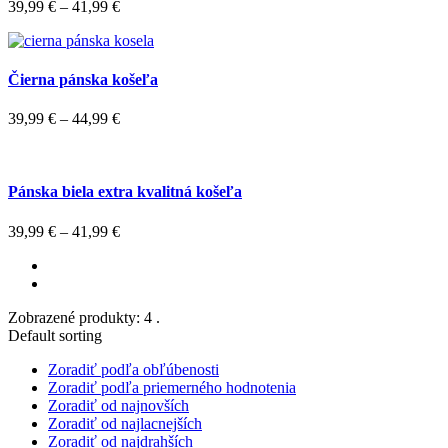
39,99
€
–
41,99
€
Čierna pánska košeľa
39,99
€
–
44,99
€
Pánska biela extra kvalitná košeľa
39,99
€
–
41,99
€
Zobrazené produkty: 4 .
Default sorting
Zoradiť podľa obľúbenosti
Zoradiť podľa priemerného hodnotenia
Zoradiť od najnovších
Zoradiť od najlacnejších
Zoradiť od najdrahších