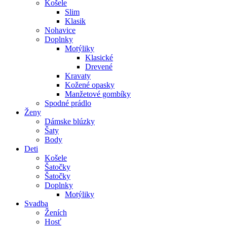
Košele
Slim
Klasik
Nohavice
Doplnky
Motýliky
Klasické
Drevené
Kravaty
Kožené opasky
Manžetové gombíky
Spodné prádlo
Ženy
Dámske blúzky
Šaty
Body
Deti
Košele
Šatočky
Šatočky
Doplnky
Motýliky
Svadba
Ženích
Hosť