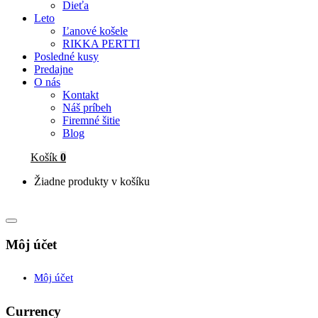
Dieťa
Leto
Ľanové košele
RIKKA PERTTI
Posledné kusy
Predajne
O nás
Kontakt
Náš príbeh
Firemné šitie
Blog
Košík
0
Žiadne produkty v košíku
Môj účet
Môj účet
Currency