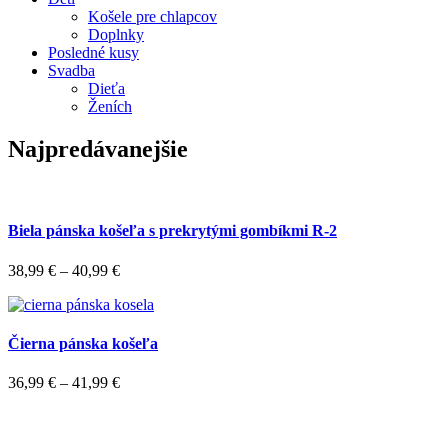
Košele pre chlapcov
Doplnky
Posledné kusy
Svadba
Dieťa
Ženích
Najpredávanejšie
Biela pánska košeľa s prekrytými gombíkmi R-2
38,99
€
–
40,99
€
Čierna pánska košeľa
36,99
€
–
41,99
€