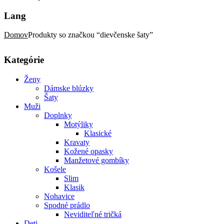
Lang
Domov
Produkty so značkou “dievčenske šaty”
Kategórie
Ženy
Dámske blúzky
Šaty
Muži
Doplnky
Motýliky
Klasické
Kravaty
Kožené opasky
Manžetové gombíky
Košele
Slim
Klasik
Nohavice
Spodné prádlo
Neviditeľné tričká
Deti