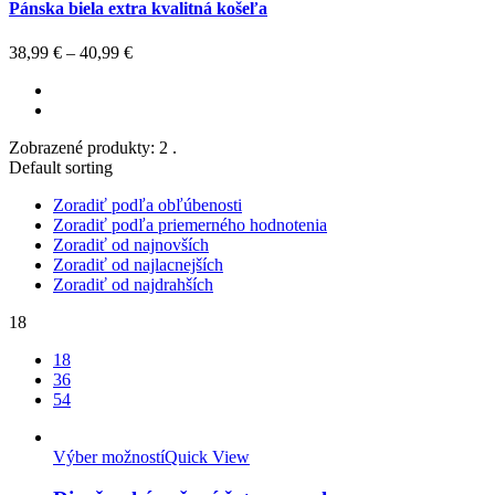
Pánska biela extra kvalitná košeľa
38,99
€
–
40,99
€
Zobrazené produkty: 2 .
Default sorting
Zoradiť podľa obľúbenosti
Zoradiť podľa priemerného hodnotenia
Zoradiť od najnovších
Zoradiť od najlacnejších
Zoradiť od najdrahších
18
18
36
54
Výber možností
Quick View