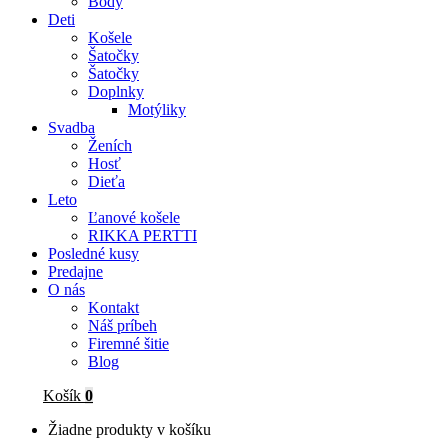
Body
Deti
Košele
Šatočky
Šatočky
Doplnky
Motýliky
Svadba
Ženích
Hosť
Dieťa
Leto
Ľanové košele
RIKKA PERTTI
Posledné kusy
Predajne
O nás
Kontakt
Náš príbeh
Firemné šitie
Blog
Košík
0
Žiadne produkty v košíku