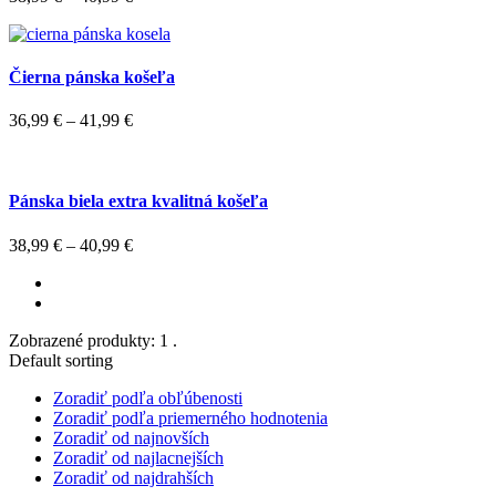
Čierna pánska košeľa
36,99
€
–
41,99
€
Pánska biela extra kvalitná košeľa
38,99
€
–
40,99
€
Zobrazené produkty: 1 .
Default sorting
Zoradiť podľa obľúbenosti
Zoradiť podľa priemerného hodnotenia
Zoradiť od najnovších
Zoradiť od najlacnejších
Zoradiť od najdrahších