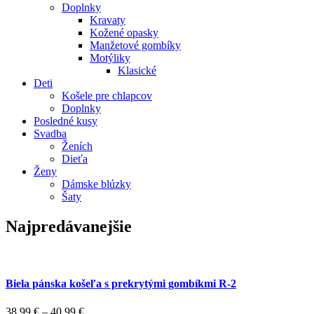
Doplnky
Kravaty
Kožené opasky
Manžetové gombíky
Motýliky
Klasické
Deti
Košele pre chlapcov
Doplnky
Posledné kusy
Svadba
Ženích
Dieťa
Ženy
Dámske blúzky
Šaty
Najpredávanejšie
Biela pánska košeľa s prekrytými gombíkmi R-2
38,99
€
–
40,99
€