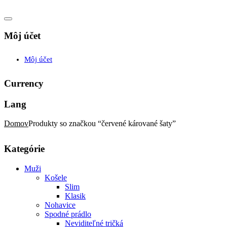
Môj účet
Môj účet
Currency
Lang
Domov
Produkty so značkou “červené kárované šaty”
Kategórie
Muži
Košele
Slim
Klasik
Nohavice
Spodné prádlo
Neviditeľné tričká