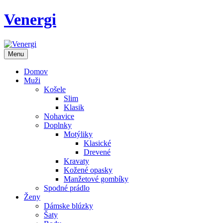
Venergi
Menu
Domov
Muži
Košele
Slim
Klasik
Nohavice
Doplnky
Motýliky
Klasické
Drevené
Kravaty
Kožené opasky
Manžetové gombíky
Spodné prádlo
Ženy
Dámske blúzky
Šaty