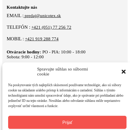
Kontaktujte nás
EMAIL :
predaj@unicotex.sk
TELEFÓN :
+421 (051) 77 256 72
MOBIL :
+421 919 288 774
Otváracie hodiny:
PO - PIA: 10:00 - 18:00
Sobota: 9:00 - 12:00
Spravujte súhlas so súbormi
cookie
Na poskytovanie tých najlepších skúseností používame technológie, ako sú súbory
cookie na ukladanie a/alebo prístup k informáciám o zariadení. Súhlas s týmito
technológiami nám umožní spracovávať údaje, ako je správanie pri prehliadaní alebo
Informácie
jedinečné ID na tejto stránke. Nesúhlas alebo odvolanie súhlasu môže nepriaznivo
Doprava a platba
ovplyvniť určité vlastnosti a funkcie.
Výmena a vrátenie tovaru
Obchodné podmienky
Reklamačné podmienky
Prijať
Ochrana osobných údajov