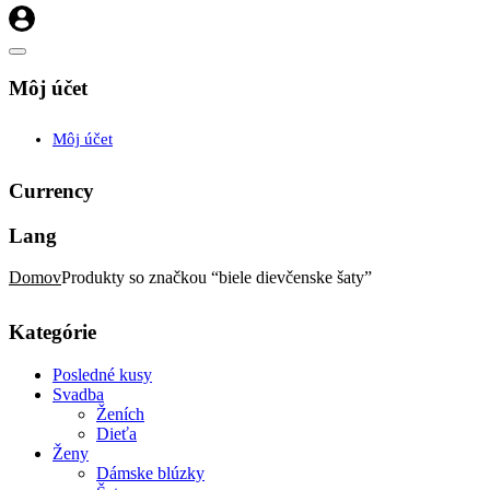
Môj účet
Môj účet
Currency
Lang
Domov
Produkty so značkou “biele dievčenske šaty”
Kategórie
Posledné kusy
Svadba
Ženích
Dieťa
Ženy
Dámske blúzky