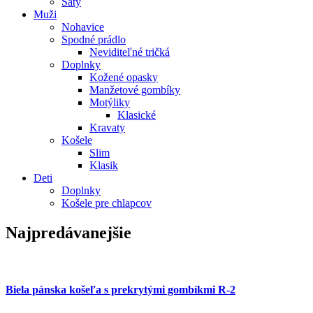
Šaty
Muži
Nohavice
Spodné prádlo
Neviditeľné tričká
Doplnky
Kožené opasky
Manžetové gombíky
Motýliky
Klasické
Kravaty
Košele
Slim
Klasik
Deti
Doplnky
Košele pre chlapcov
Najpredávanejšie
Biela pánska košeľa s prekrytými gombíkmi R-2