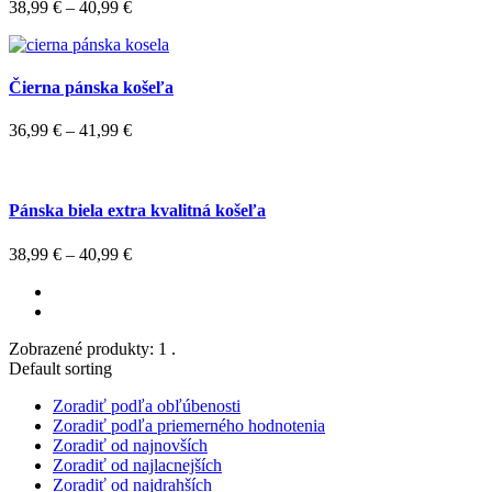
38,99
€
–
40,99
€
Čierna pánska košeľa
36,99
€
–
41,99
€
Pánska biela extra kvalitná košeľa
38,99
€
–
40,99
€
Zobrazené produkty: 1 .
Default sorting
Zoradiť podľa obľúbenosti
Zoradiť podľa priemerného hodnotenia
Zoradiť od najnovších
Zoradiť od najlacnejších
Zoradiť od najdrahších