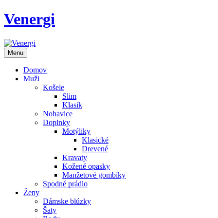
Venergi
Menu
Domov
Muži
Košele
Slim
Klasik
Nohavice
Doplnky
Motýliky
Klasické
Drevené
Kravaty
Kožené opasky
Manžetové gombíky
Spodné prádlo
Ženy
Dámske blúzky
Šaty