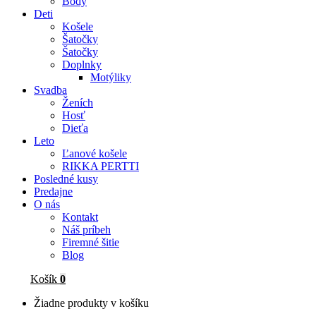
Body
Deti
Košele
Šatočky
Šatočky
Doplnky
Motýliky
Svadba
Ženích
Hosť
Dieťa
Leto
Ľanové košele
RIKKA PERTTI
Posledné kusy
Predajne
O nás
Kontakt
Náš príbeh
Firemné šitie
Blog
Košík
0
Žiadne produkty v košíku