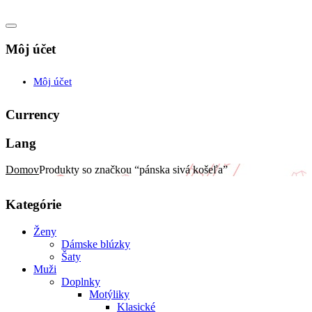
Môj účet
Môj účet
Currency
Lang
Domov
Produkty so značkou “pánska sivá košeľa”
Kategórie
Ženy
Dámske blúzky
Šaty
Muži
Doplnky
Motýliky
Klasické