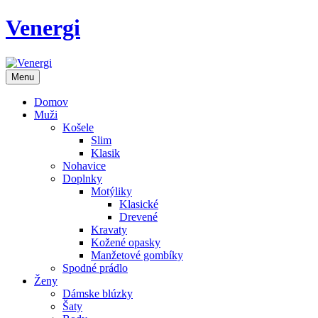
Venergi
Menu
Domov
Muži
Košele
Slim
Klasik
Nohavice
Doplnky
Motýliky
Klasické
Drevené
Kravaty
Kožené opasky
Manžetové gombíky
Spodné prádlo
Ženy
Dámske blúzky
Šaty