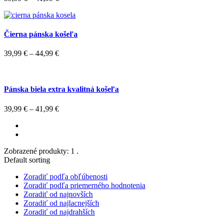
Čierna pánska košeľa
39,99
€
–
44,99
€
Pánska biela extra kvalitná košeľa
39,99
€
–
41,99
€
Zobrazené produkty: 1 .
Default sorting
Zoradiť podľa obľúbenosti
Zoradiť podľa priemerného hodnotenia
Zoradiť od najnovších
Zoradiť od najlacnejších
Zoradiť od najdrahších