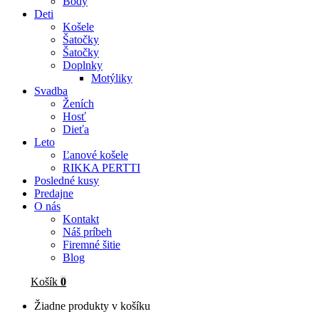
Body
Deti
Košele
Šatočky
Šatočky
Doplnky
Motýliky
Svadba
Ženích
Hosť
Dieťa
Leto
Ľanové košele
RIKKA PERTTI
Posledné kusy
Predajne
O nás
Kontakt
Náš príbeh
Firemné šitie
Blog
Košík
0
Žiadne produkty v košíku