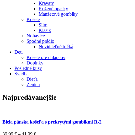
Kravaty
Kožené opasky
Manžetové gombíky
Košele
Slim
Klasik
Nohavice
Spodné prádlo
Neviditeľné tričká
Deti
Košele pre chlapcov
Doplnky
Posledné kusy
Svadba
Dieťa
Ženích
Najpredávanejšie
Biela pánska košeľa s prekrytými gombíkmi R-2
39,99
€
–
41,99
€