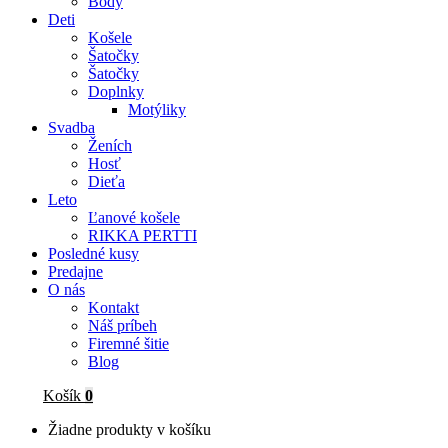
Body
Deti
Košele
Šatočky
Šatočky
Doplnky
Motýliky
Svadba
Ženích
Hosť
Dieťa
Leto
Ľanové košele
RIKKA PERTTI
Posledné kusy
Predajne
O nás
Kontakt
Náš príbeh
Firemné šitie
Blog
Košík
0
Žiadne produkty v košíku