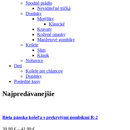
Spodné prádlo
Neviditeľné tričká
Doplnky
Motýliky
Klasické
Kravaty
Kožené opasky
Manžetové gombíky
Košele
Slim
Klasik
Nohavice
Deti
Košele pre chlapcov
Doplnky
Posledné kusy
Najpredávanejšie
Biela pánska košeľa s prekrytými gombíkmi R-2
39,99
€
–
41,99
€