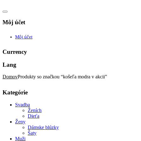
Môj účet
Môj účet
Currency
Lang
Domov
Produkty so značkou “košeľa modra v akcii”
Kategórie
Svadba
Ženích
Dieťa
Ženy
Dámske blúzky
Šaty
Muži