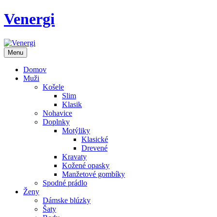
Venergi
Menu
Domov
Muži
Košele
Slim
Klasik
Nohavice
Doplnky
Motýliky
Klasické
Drevené
Kravaty
Kožené opasky
Manžetové gombíky
Spodné prádlo
Ženy
Dámske blúzky
Šaty