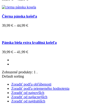
Čierna pánska košeľa
39,99
€
–
44,99
€
Pánska biela extra kvalitná košeľa
39,99
€
–
41,99
€
Zobrazené produkty: 1 .
Default sorting
Zoradiť podľa obľúbenosti
Zoradiť podľa priemerného hodnotenia
Zoradiť od najnovších
Zoradiť od najlacnejších
Zoradiť od najdrahších