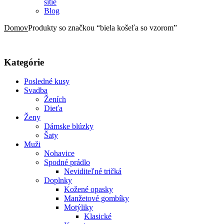
šitie
Blog
Domov
Produkty so značkou “biela košeľa so vzorom”
Kategórie
Posledné kusy
Svadba
Ženích
Dieťa
Ženy
Dámske blúzky
Šaty
Muži
Nohavice
Spodné prádlo
Neviditeľné tričká
Doplnky
Kožené opasky
Manžetové gombíky
Motýliky
Klasické