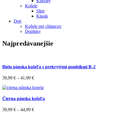
Kravaty
Košele
Slim
Klasik
Deti
Košele pre chlapcov
Doplnky
Najpredávanejšie
Biela pánska košeľa s prekrytými gombíkmi R-2
39,99
€
–
41,99
€
Čierna pánska košeľa
39,99
€
–
44,99
€