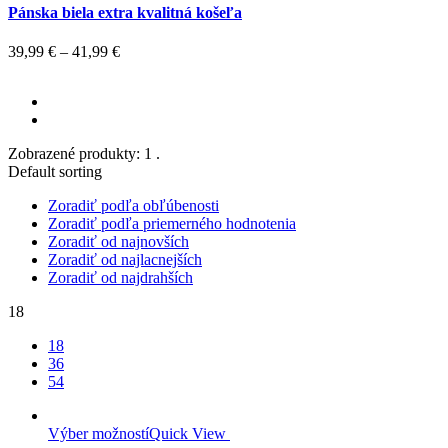
Pánska biela extra kvalitná košeľa
39,99
€
–
41,99
€
Zobrazené produkty: 1 .
Default sorting
Zoradiť podľa obľúbenosti
Zoradiť podľa priemerného hodnotenia
Zoradiť od najnovších
Zoradiť od najlacnejších
Zoradiť od najdrahších
18
18
36
54
Výber možností
Quick View