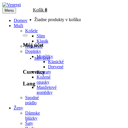
Košík
0
Menu
Žiadne produkty v košíku
Domov
Muži
Košele
Slim
Klasik
Môj účet
Nohavice
Doplnky
Motýliky
Môj účet
Klasické
Drevené
Currency
Kravaty
Kožené
opasky
Lang
Manžetové
gombíky
Spodné
prádlo
Ženy
Dámske
blúzky
Šaty