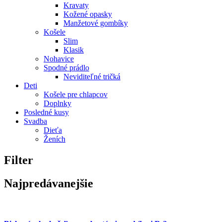
Kravaty
Kožené opasky
Manžetové gombíky
Košele
Slim
Klasik
Nohavice
Spodné prádlo
Neviditeľné tričká
Deti
Košele pre chlapcov
Doplnky
Posledné kusy
Svadba
Dieťa
Ženích
Filter
Najpredávanejšie