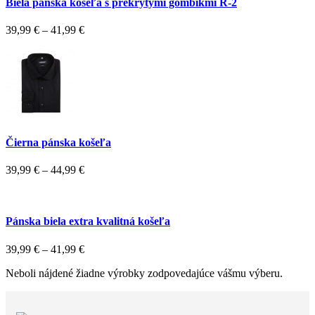
Biela pánska košeľa s prekrytými gombíkmi R-2
39,99
€
–
41,99
€
Čierna pánska košeľa
39,99
€
–
44,99
€
Pánska biela extra kvalitná košeľa
39,99
€
–
41,99
€
Neboli nájdené žiadne výrobky zodpovedajúce vášmu výberu.