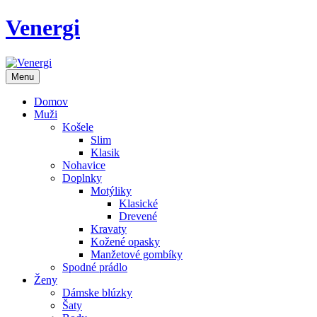
Venergi
Menu
Domov
Muži
Košele
Slim
Klasik
Nohavice
Doplnky
Motýliky
Klasické
Drevené
Kravaty
Kožené opasky
Manžetové gombíky
Spodné prádlo
Ženy
Dámske blúzky
Šaty