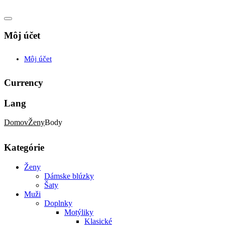
Môj účet
Môj účet
Currency
Lang
Domov
Ženy
Body
Kategórie
Ženy
Dámske blúzky
Šaty
Muži
Doplnky
Motýliky
Klasické