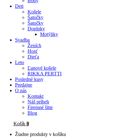
Body
Deti
Košele
Šatočky
Šatočky
Doplnky
Motýliky
Svadba
Ženích
Hosť
Dieťa
Leto
Ľanové košele
RIKKA PERTTI
Posledné kusy
Predajne
O nás
Kontakt
Náš príbeh
Firemné šitie
Blog
Košík
0
Žiadne produkty v košíku