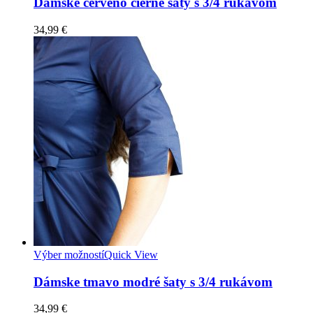
Dámske červeno čierné šaty s 3/4 rukávom
34,99
€
Výber možností
Quick View
Dámske tmavo modré šaty s 3/4 rukávom
34,99
€