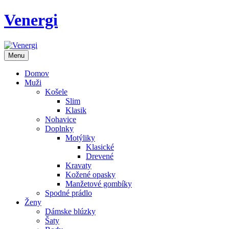
Venergi
Menu
Domov
Muži
Košele
Slim
Klasik
Nohavice
Doplnky
Motýliky
Klasické
Drevené
Kravaty
Kožené opasky
Manžetové gombíky
Spodné prádlo
Ženy
Dámske blúzky
Šaty