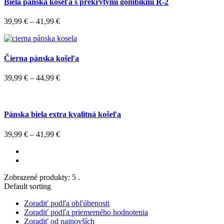
Biela pánska košeľa s prekrytými gombíkmi R-2
39,99
€
–
41,99
€
Čierna pánska košeľa
39,99
€
–
44,99
€
Pánska biela extra kvalitná košeľa
39,99
€
–
41,99
€
Zobrazené produkty: 5 .
Default sorting
Zoradiť podľa obľúbenosti
Zoradiť podľa priemerného hodnotenia
Zoradiť od najnovších