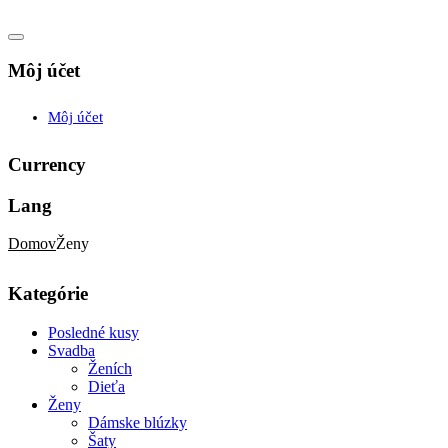
Môj účet
Môj účet
Currency
Lang
Domov
Ženy
Kategórie
Posledné kusy
Svadba
Ženích
Dieťa
Ženy
Dámske blúzky
Šaty