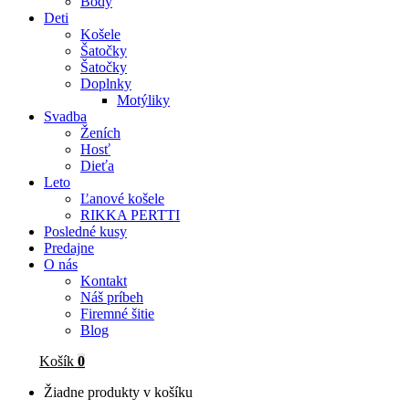
Body
Deti
Košele
Šatočky
Šatočky
Doplnky
Motýliky
Svadba
Ženích
Hosť
Dieťa
Leto
Ľanové košele
RIKKA PERTTI
Posledné kusy
Predajne
O nás
Kontakt
Náš príbeh
Firemné šitie
Blog
Košík
0
Žiadne produkty v košíku