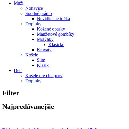
Muži
Nohavice
Spodné prádlo
Neviditeľné tričká
Doplnky
Kožené opasky
Manžetové gombíky
Motýliky
Klasické
Kravaty
Košele
Slim
Klasik
Deti
Košele pre chlapcov
Doplnky
Filter
Najpredávanejšie