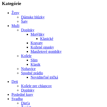
Kategórie
Ženy
Dámske blúzky
Šaty
Muži
Doplnky
Motýliky
Klasické
Kravaty
Kožené opasky
Manžetové gombíky
Košele
Slim
Klasik
Nohavice
Spodné prádlo
Neviditeľné tričká
Deti
Košele pre chlapcov
Doplnky
Posledné kusy
Svadba
Dieťa