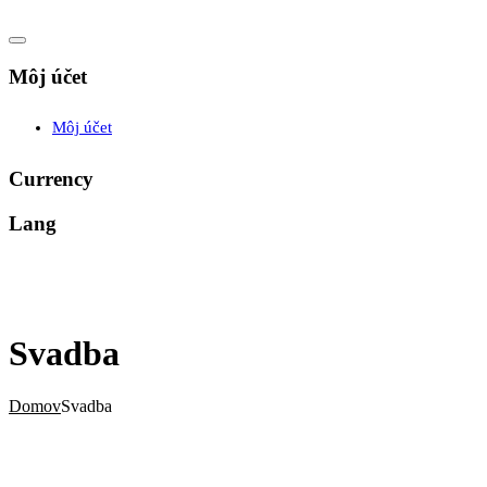
Môj účet
Môj účet
Currency
Lang
Svadba
Domov
Svadba