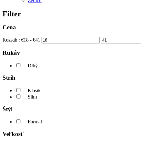
Ženích
Filter
Cena
Rozsah :
€
18
- €
41
Rukáv
Dlhý
Strih
Klasik
Slim
Štýl
Formal
Veľkosť