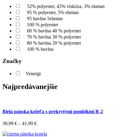
52% polyester, 45% viskóza, 3% elastan
95 % polyester, 5% elastan
95 bavlna 5elastan
100 % polyester
60 % bavlna 40 % polyester
70 % bavlna 30 % polyester
80 % bavlna 20 % polyester
100 % bavlna
Značky
Venergi
Najpredávanejšie
Biela pánska košeľa s prekrytými gombíkmi R-2
39,99
€
–
41,99
€