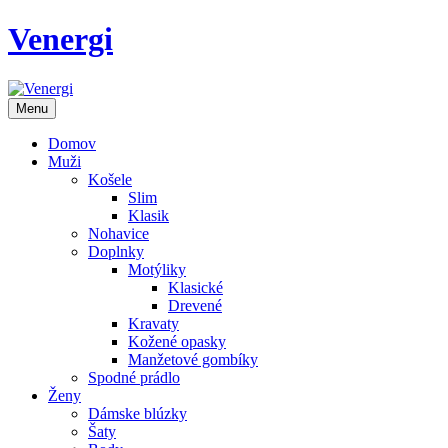
Venergi
Menu
Domov
Muži
Košele
Slim
Klasik
Nohavice
Doplnky
Motýliky
Klasické
Drevené
Kravaty
Kožené opasky
Manžetové gombíky
Spodné prádlo
Ženy
Dámske blúzky
Šaty