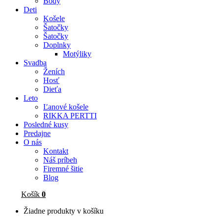
Body
Deti
Košele
Šatočky
Šatočky
Doplnky
Motýliky
Svadba
Ženích
Hosť
Dieťa
Leto
Ľanové košele
RIKKA PERTTI
Posledné kusy
Predajne
O nás
Kontakt
Náš príbeh
Firemné šitie
Blog
Košík
0
Žiadne produkty v košíku