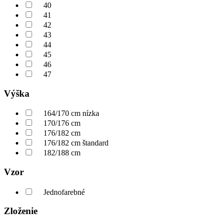
40
41
42
43
44
45
46
47
Výška
164/170 cm nízka
170/176 cm
176/182 cm
176/182 cm štandard
182/188 cm
Vzor
Jednofarebné
Zloženie