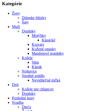
Kategórie
Ženy
Dámske blúzky
Šaty
Muži
Doplnky
Motýliky
Klasické
Kravaty
Kožené opasky
Manžetové gombíky
Košele
Slim
Klasik
Nohavice
Spodné prádlo
Neviditeľné tričká
Deti
Košele pre chlapcov
Doplnky
Posledné kusy
Svadba
Dieťa