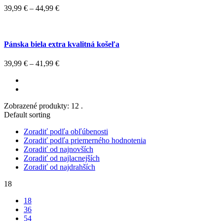
39,99
€
–
44,99
€
Pánska biela extra kvalitná košeľa
39,99
€
–
41,99
€
Zobrazené produkty: 12 .
Default sorting
Zoradiť podľa obľúbenosti
Zoradiť podľa priemerného hodnotenia
Zoradiť od najnovších
Zoradiť od najlacnejších
Zoradiť od najdrahších
18
18
36
54