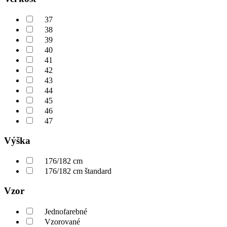
37
38
39
40
41
42
43
44
45
46
47
Výška
176/182 cm
176/182 cm štandard
Vzor
Jednofarebné
Vzorované