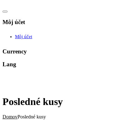
Môj účet
Môj účet
Currency
Lang
Posledné kusy
Domov
Posledné kusy