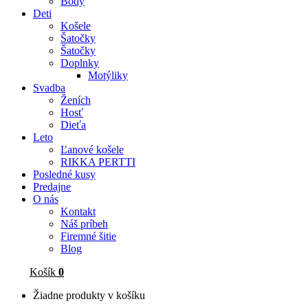
Body
Deti
Košele
Šatočky
Šatočky
Doplnky
Motýliky
Svadba
Ženích
Hosť
Dieťa
Leto
Ľanové košele
RIKKA PERTTI
Posledné kusy
Predajne
O nás
Kontakt
Náš príbeh
Firemné šitie
Blog
Košík
0
Žiadne produkty v košíku