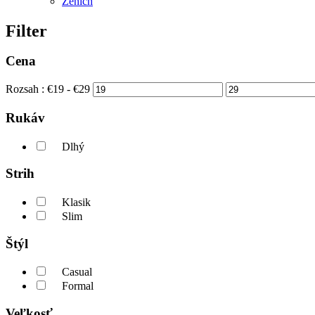
Ženích
Filter
Cena
Rozsah :
€
19
- €
29
Rukáv
Dlhý
Strih
Klasik
Slim
Štýl
Casual
Formal
Veľkosť