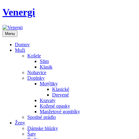
Venergi
Menu
Domov
Muži
Košele
Slim
Klasik
Nohavice
Doplnky
Motýliky
Klasické
Drevené
Kravaty
Kožené opasky
Manžetové gombíky
Spodné prádlo
Ženy
Dámske blúzky
Šaty