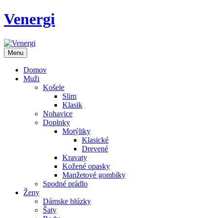
Venergi
Menu
Domov
Muži
Košele
Slim
Klasik
Nohavice
Doplnky
Motýliky
Klasické
Drevené
Kravaty
Kožené opasky
Manžetové gombíky
Spodné prádlo
Ženy
Dámske blúzky
Šaty