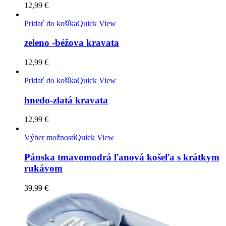
12,99
€
Pridať do košíka
Quick View
zeleno -béžova kravata
12,99
€
Pridať do košíka
Quick View
hnedo-zlatá kravata
12,99
€
Výber možností
Quick View
Pánska tmavomodrá ľanová košeľa s krátkym
rukávom
39,99
€