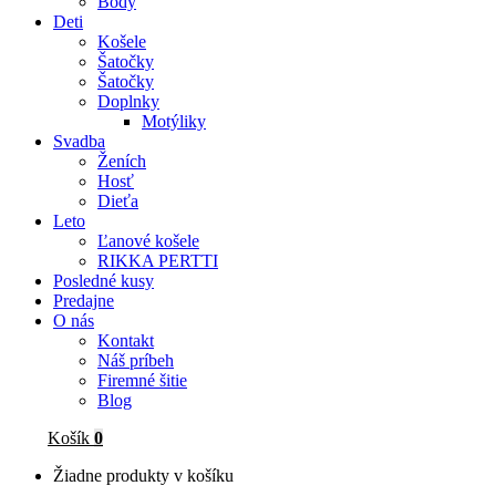
Body
Deti
Košele
Šatočky
Šatočky
Doplnky
Motýliky
Svadba
Ženích
Hosť
Dieťa
Leto
Ľanové košele
RIKKA PERTTI
Posledné kusy
Predajne
O nás
Kontakt
Náš príbeh
Firemné šitie
Blog
Košík
0
Žiadne produkty v košíku