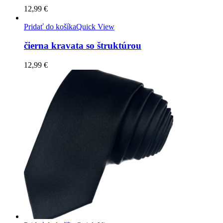
12,99
€
Pridať do košíka
Quick View
čierna kravata so štruktúrou
12,99
€