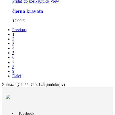
Pridať do košíka
Quick View
čierna kravata
12,99
€
Previous
1
2
3
4
5
6
7
8
9
Ďalej
Zobrazených 55–72 z 146 produkt(ov)
Facebook