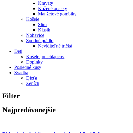
Kravaty
Kožené opasky
Manžetové gombíky
Košele
Slim
Klasik
Nohavice
Spodné prádlo
Neviditeľné tričká
Deti
Košele pre chlapcov
Doplnky
Posledné kusy
Svadba
Dieťa
Ženích
Filter
Najpredávanejšie