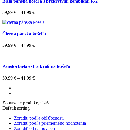
Biela pánska košeľa s prekrytými gombíkmi R-2
39,99
€
–
41,99
€
Čierna pánska košeľa
39,99
€
–
44,99
€
Pánska biela extra kvalitná košeľa
39,99
€
–
41,99
€
Zobrazené produkty: 146 .
Default sorting
Zoradiť podľa obľúbenosti
Zoradiť podľa priemerného hodnotenia
Zoradiť od najnovších