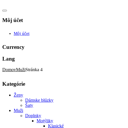
Môj účet
Môj účet
Currency
Lang
Domov
Muži
Stránka 4
Kategórie
Ženy
Dámske blúzky
Šaty
Muži
Doplnky
Motýliky
Klasické