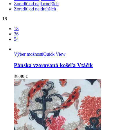
Zoradiť od najlacnejších
Zoradiť od najdrahších
18
18
36
54
Výber možností
Quick View
Pánska vzorovaná košeľa Vtáčik
39,99
€