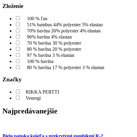
Zloženie
100 % ľan
51% bambus 44% polyester 5% elastan
70% bavlna 26% polyester 4% elastan
96% bavlna 4% elastan
70 % bavlna 30 % polyester
80 % bavlna 20 % polyester
97 % bavlna 3 % elastan
100 % bavlna
80 % bavlna 17 % polyester 3 % elastan
Značky
RIKKA PERTTI
Venergi
Najpredávanejšie
Biela pánska košeľa s prekrytými gombíkmi R-2