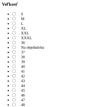
Veľkosť
S
M
L
XL
XXL
XXXL
36
Na objednávku
37
38
39
40
41
42
43
44
45
46
47
48