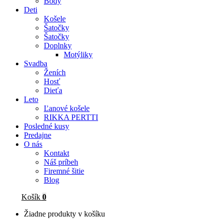
Body
Deti
Košele
Šatočky
Šatočky
Doplnky
Motýliky
Svadba
Ženích
Hosť
Dieťa
Leto
Ľanové košele
RIKKA PERTTI
Posledné kusy
Predajne
O nás
Kontakt
Náš príbeh
Firemné šitie
Blog
Košík
0
Žiadne produkty v košíku