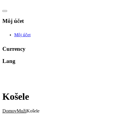
Môj účet
Môj účet
Currency
Lang
Košele
Domov
Muži
Košele