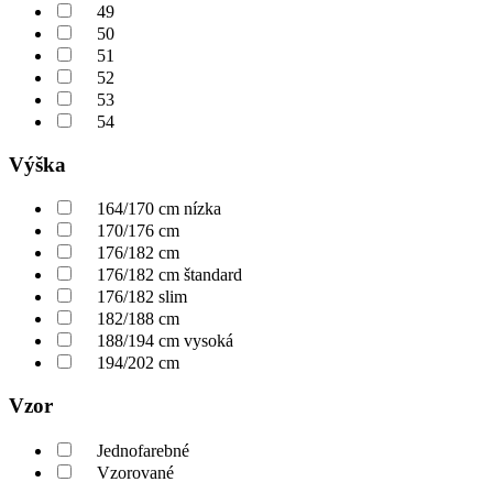
49
50
51
52
53
54
Výška
164/170 cm nízka
170/176 cm
176/182 cm
176/182 cm štandard
176/182 slim
182/188 cm
188/194 cm vysoká
194/202 cm
Vzor
Jednofarebné
Vzorované