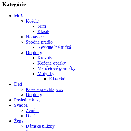
Kategórie
Muži
Košele
Slim
Klasik
Nohavice
Spodné prádlo
Neviditeľné tričká
Doplnky
Kravaty
Kožené opasky
Manžetové gombíky
Motýliky
Klasické
Deti
Košele pre chlapcov
Doplnky
Posledné kusy
Svadba
Ženích
Dieťa
Ženy
Dámske blúzky