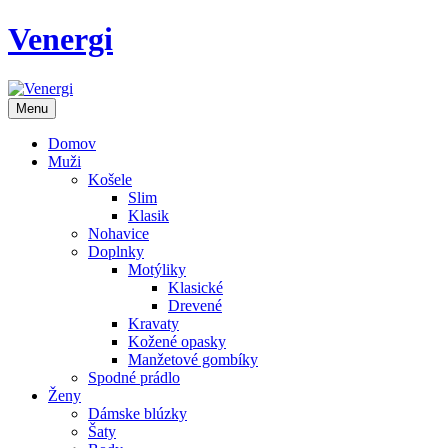
Venergi
Menu
Domov
Muži
Košele
Slim
Klasik
Nohavice
Doplnky
Motýliky
Klasické
Drevené
Kravaty
Kožené opasky
Manžetové gombíky
Spodné prádlo
Ženy
Dámske blúzky
Šaty