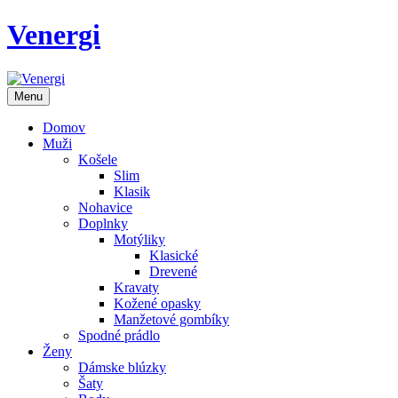
Venergi
Menu
Domov
Muži
Košele
Slim
Klasik
Nohavice
Doplnky
Motýliky
Klasické
Drevené
Kravaty
Kožené opasky
Manžetové gombíky
Spodné prádlo
Ženy
Dámske blúzky
Šaty