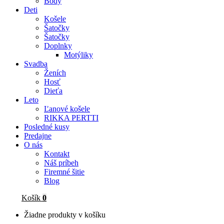
Body
Deti
Košele
Šatočky
Šatočky
Doplnky
Motýliky
Svadba
Ženích
Hosť
Dieťa
Leto
Ľanové košele
RIKKA PERTTI
Posledné kusy
Predajne
O nás
Kontakt
Náš príbeh
Firemné šitie
Blog
Košík
0
Žiadne produkty v košíku