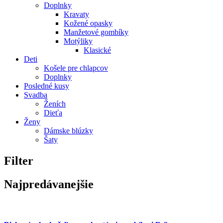
Doplnky
Kravaty
Kožené opasky
Manžetové gombíky
Motýliky
Klasické
Deti
Košele pre chlapcov
Doplnky
Posledné kusy
Svadba
Ženích
Dieťa
Ženy
Dámske blúzky
Šaty
Filter
Najpredávanejšie