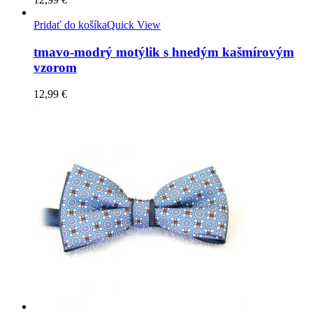
Pridať do košíka
Quick View
tmavo-modrý motýlik s hnedým kašmírovým
vzorom
12,99
€