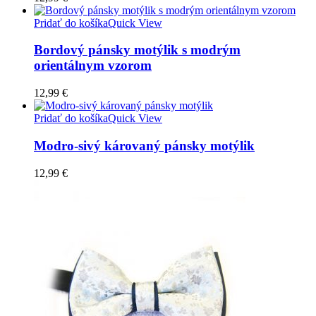
Pridať do košíka
Quick View
Bordový pánsky motýlik s modrým
orientálnym vzorom
12,99
€
Pridať do košíka
Quick View
Modro-sivý károvaný pánsky motýlik
12,99
€