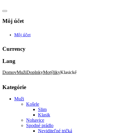
Môj účet
Môj účet
Currency
Lang
Domov
Muži
Doplnky
Motýliky
Klasické
Kategórie
Muži
Košele
Slim
Klasik
Nohavice
Spodné prádlo
Neviditeľné tričká