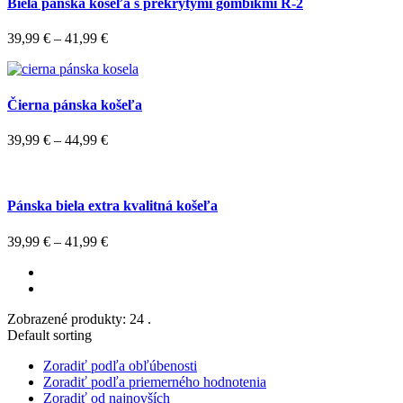
Biela pánska košeľa s prekrytými gombíkmi R-2
39,99
€
–
41,99
€
Čierna pánska košeľa
39,99
€
–
44,99
€
Pánska biela extra kvalitná košeľa
39,99
€
–
41,99
€
Zobrazené produkty: 24 .
Default sorting
Zoradiť podľa obľúbenosti
Zoradiť podľa priemerného hodnotenia
Zoradiť od najnovších