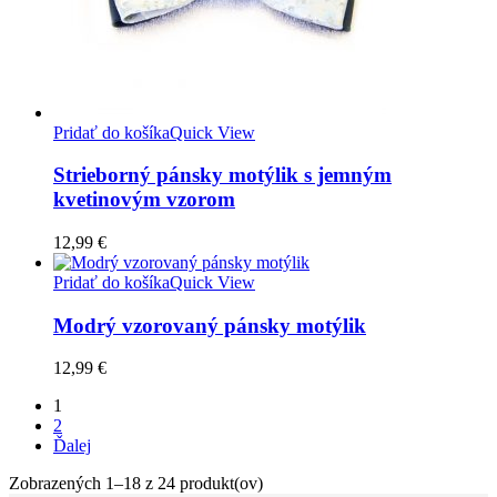
Pridať do košíka
Quick View
Strieborný pánsky motýlik s jemným
kvetinovým vzorom
12,99
€
Pridať do košíka
Quick View
Modrý vzorovaný pánsky motýlik
12,99
€
1
2
Ďalej
Zobrazených 1–18 z 24 produkt(ov)