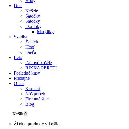
Body
Deti
Košele
Šatočky
Šatočky
Doplnky
Motýliky
Svadba
Ženích
Hosť
Dieťa
Leto
Ľanové košele
RIKKA PERTTI
Posledné kusy
Predajne
O nás
Kontakt
Náš príbeh
Firemné šitie
Blog
Košík
0
Žiadne produkty v košíku