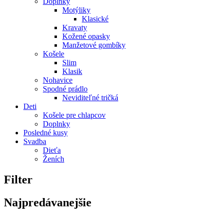
Doplnky
Motýliky
Klasické
Kravaty
Kožené opasky
Manžetové gombíky
Košele
Slim
Klasik
Nohavice
Spodné prádlo
Neviditeľné tričká
Deti
Košele pre chlapcov
Doplnky
Posledné kusy
Svadba
Dieťa
Ženích
Filter
Najpredávanejšie