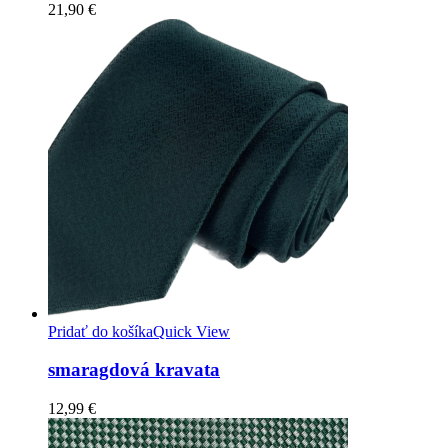
21,90
€
Pridať do košíka
Quick View
smaragdová kravata
12,99
€