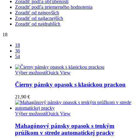
Zoradiť podľa obľúbenosti
Zoradiť podľa priemerného hodnotenia
Zoradiť od najnovších
Zoradiť od najlacnejších
Zoradiť od najdrahších
18
18
36
54
Výber možností
Quick View
Čierny pánsky opasok s klasickou prackou
21,90
€
Výber možností
Quick View
Mahagónový pánsky opasok s tenkým
prúžkom v strede automatickej pracky