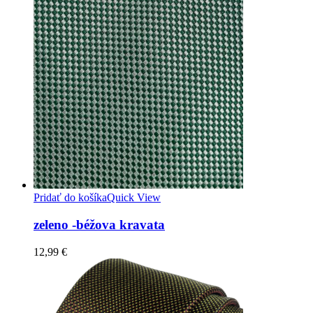
Pridať do košíka
Quick View
zeleno -béžova kravata
12,99
€