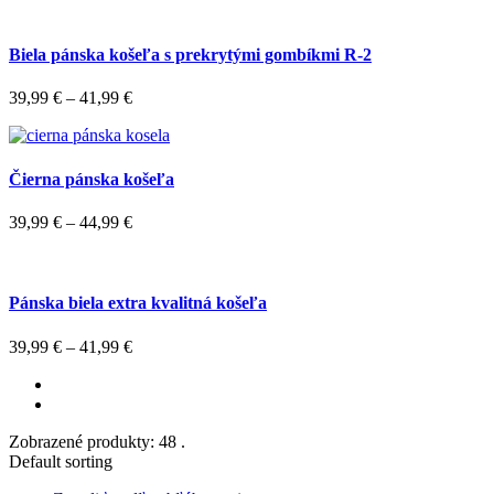
Biela pánska košeľa s prekrytými gombíkmi R-2
39,99
€
–
41,99
€
Čierna pánska košeľa
39,99
€
–
44,99
€
Pánska biela extra kvalitná košeľa
39,99
€
–
41,99
€
Zobrazené produkty: 48 .
Default sorting