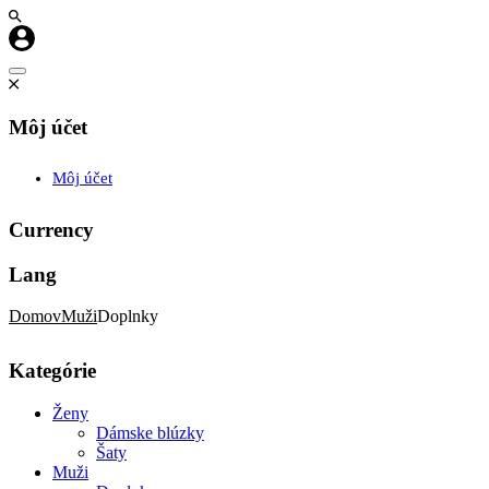
Môj účet
Môj účet
Currency
Lang
Domov
Muži
Doplnky
Kategórie
Ženy
Dámske blúzky
Šaty
Muži