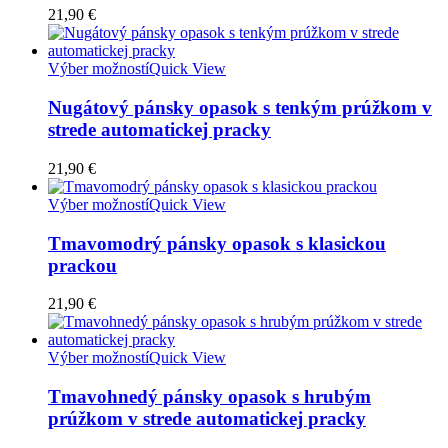
21,90
€
Výber možností
Quick View
Nugátový pánsky opasok s tenkým prúžkom v
strede automatickej pracky
21,90
€
Výber možností
Quick View
Tmavomodrý pánsky opasok s klasickou
prackou
21,90
€
Výber možností
Quick View
Tmavohnedý pánsky opasok s hrubým
prúžkom v strede automatickej pracky