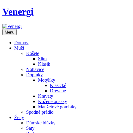
Venergi
Menu
Domov
Muži
Košele
Slim
Klasik
Nohavice
Doplnky
Motýliky
Klasické
Drevené
Kravaty
Kožené opasky
Manžetové gombíky
Spodné prádlo
Ženy
Dámske blúzky
Šaty